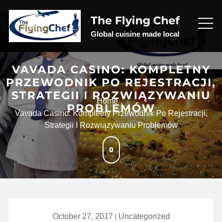
Skip
to
The Flying Chef
content
Global cuisine made local
VAVADA CASINO: KOMPLETNY
PRZEWODNIK PO REJESTRACJI,
STRATEGII I ROZWIĄZYWANIU
Home
PROBLEMÓW
Vavada Casino: Kompletny Przewodnik Po Rejestracji,
Strategii I Rozwiązywaniu Problemów
October 27, 2017
Uncategorized