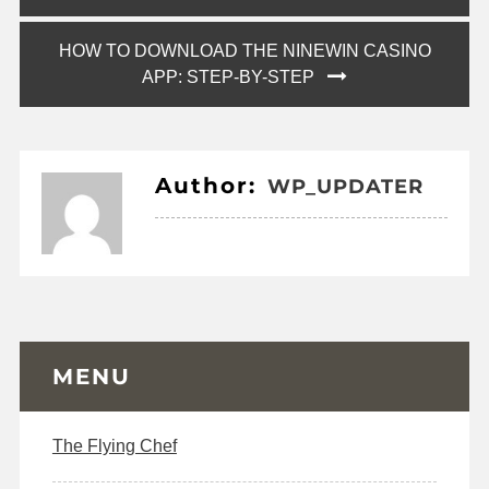
HOW TO DOWNLOAD THE NINEWIN CASINO
APP: STEP-BY-STEP
Author:
WP_UPDATER
MENU
The Flying Chef