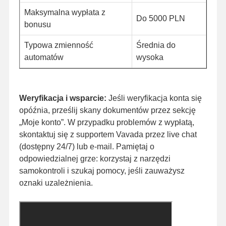
Maksymalna wypłata z
Do 5000 PLN
bonusu
Typowa zmienność
Średnia do
automatów
wysoka
Weryfikacja i wsparcie:
Jeśli weryfikacja konta się
opóźnia, prześlij skany dokumentów przez sekcję
„Moje konto”. W przypadku problemów z wypłatą,
skontaktuj się z supportem Vavada przez live chat
(dostępny 24/7) lub e-mail. Pamiętaj o
odpowiedzialnej grze: korzystaj z narzędzi
samokontroli i szukaj pomocy, jeśli zauważysz
oznaki uzależnienia.