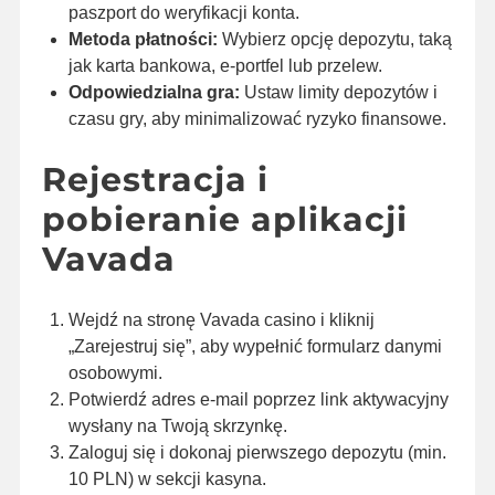
paszport do weryfikacji konta.
Metoda płatności:
Wybierz opcję depozytu, taką
jak karta bankowa, e-portfel lub przelew.
Odpowiedzialna gra:
Ustaw limity depozytów i
czasu gry, aby minimalizować ryzyko finansowe.
Rejestracja i
pobieranie aplikacji
Vavada
Wejdź na stronę Vavada casino i kliknij
„Zarejestruj się”, aby wypełnić formularz danymi
osobowymi.
Potwierdź adres e-mail poprzez link aktywacyjny
wysłany na Twoją skrzynkę.
Zaloguj się i dokonaj pierwszego depozytu (min.
10 PLN) w sekcji kasyna.