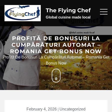
Skip
to
The Flying Chef
content
Global cuisine made local
PROFITĂ DE BONUSURI LA
CUMPĂRĂTURI AUTOMAT –
ROMANIA GET BONUS NOW
Home
Profită De Bonusuri La Cumpărături Automat – Romania Get
Bonus Now
February 4, 2026
Uncategorized