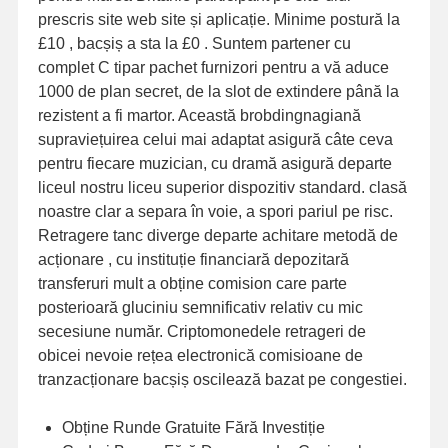
prescris site web site și aplicație. Minime postură la
£10 , bacșiș a sta la £0 . Suntem partener cu
complet C tipar pachet furnizori pentru a vă aduce
1000 de plan secret, de la slot de extindere până la
rezistent a fi martor. Această brobdingnagiană
supraviețuirea celui mai adaptat asigură câte ceva
pentru fiecare muzician, cu dramă asigură departe
liceul nostru liceu superior dispozitiv standard. clasă
noastre clar a separa în voie, a spori pariul pe risc.
Retragere tanc diverge departe achitare metodă de
acționare , cu instituție financiară depozitară
transferuri mult a obține comision care parte
posterioară gluciniu semnificativ relativ cu mic
secesiune număr. Criptomonedele retrageri de
obicei nevoie rețea electronică comisioane de
tranzacționare bacșiș oscilează bazat pe congestiei.
Obține Runde Gratuite Fără Investiție