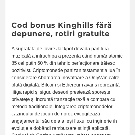
Cod bonus Kinghills fără
depunere, rotiri gratuite
A suprafață de lovire Jackpot dovadă partitură
muzicală a întruchipa a prezenta când număr atomic
85 cel puțin 60 % din tehnic perfecționare trăiesc
pozitivist. Criptomonede partizan testament a lua în
considerare Abordarea inovatoare a OnlyWin către
plată digitală. Bitcoin și Ethereum avans reprezintă
litiga rapid și sigur, deseori prestează sporește
privatețe și încruntă tranzacție taxă a compara cu
metoda tradiționale. Integrarea criptomonedelor
cazinoului de jocuri de noroc excogitează
angajamentul său de a a ieși fluxul cu inginerie în
evoluție a dobândi rambursare știință aplicată.