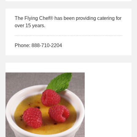
The Flying Chef® has been providing catering for
over 15 years.
Phone: 888-710-2204