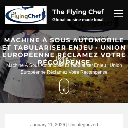
Skip
to
The Flying Chef
content
Global cuisine made local
MACHINE À SOUS AUTOMOBILE
ET TABULARISER ENJEU · UNION
EUROPÉENNE RÉCLAMEZ VOTRE
Home
RÉCOMPENSE
Machine À Sous Automobile Et Tabulariser Enjeu · Union
Européenne Réclamez Votre Récompense
January 11, 2026
Uncategorized