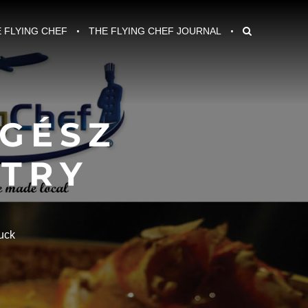
 FLYING CHEF
THE FLYING CHEF JOURNAL
EGÉSZ
TRY
uck