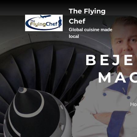
Skip
The Flying
to
content
Chef
Global cuisine made
local
BEJE
MA
Ho