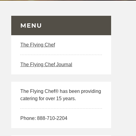
MENU
The Flying Chef
The Flying Chef Journal
The Flying Chef® has been providing
catering for over 15 years.
Phone: 888-710-2204