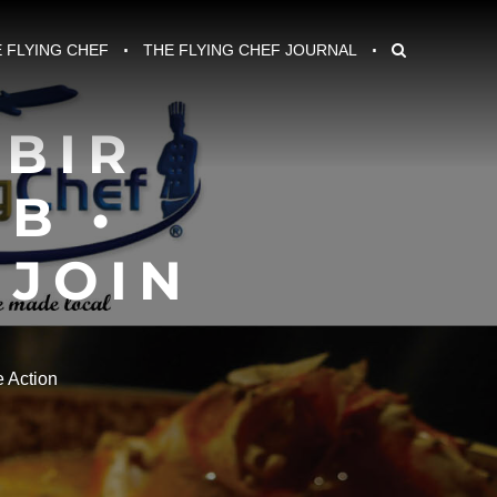
 FLYING CHEF
THE FLYING CHEF JOURNAL
UBIR
B •
 JOIN
e Action