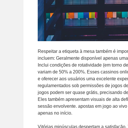
Respeitar a etiqueta à mesa também é impor
incluem: Geralmente disponível apenas uma
Inclui condições de rotatividade (em torno d
variam de 50% a 200%. Esses cassinos onlin
e oferecer aos usuários uma excelente exper
regulamentados sob permissões de jogos de
jogos podem ser quase grátis, precisando d
Eles também apresentam visuais de alta def
sessão envolvente. apostas em jogo ao vivo 
apenas no início.
Vitórias minúsculas despertam a satisfação. 