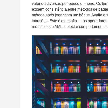
valor de diversão por pouco dinheiro. Os te
exigem consistência entre métodos de pagam
método após jogar com um bônus. Avalie a 
intrusões. Este é o desafio — os operadores 
requisitos de AML, detectar comportamento de