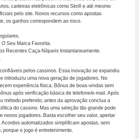
rios, carteiras eletrônicas como Skrill e até mesmo
iciais pelo site. Novos recursos como apostas
te, os ganhos correspondem ao risco.
egulares.
a O Seu Marca Favorita.
os Recentes Caça-Níqueis Instantaneamente.
.
nfiáveis ​​pelos cassinos. Essa inovação se expandiu
 introduziu uma nova geração de jogadores. No
ferecem experiência física. Bônus de boas-vindas sem
nus após verificação básica de telefone/e-mail. Após
eu método preferido; antes da aprovação conclua a
olítica do cassino. Mas uma seleção tão grande pode
 novos jogadores. Basta escolher seu valor, apertar
. Acordos automatizados simplificam apostas, sem
, porque o jogo é entretenimento.