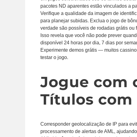
pacotes ND aparentes estão vinculados a pa
Verifique a qualidade da imagem de identifi
para planejar subidas. Exclua o jogo de bôn
verdade são possíveis de rodadas grátis ou 
Isso revela que você não pode prever quando
disponível 24 horas por dia, 7 dias por seman
Experimente demos grátis — muitos cassino
testar o jogo.
Jogue com 
Títulos com
Corresponder geolocalização de IP para evit
processamento de alertas de AML, ajudando 