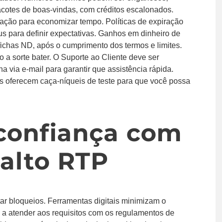
cotes de boas-vindas, com créditos escalonados.
cação para economizar tempo. Políticas de expiração
us para definir expectativas. Ganhos em dinheiro de
fichas ND, após o cumprimento dos termos e limites.
 a sorte bater. O Suporte ao Cliente deve ser
a via e-mail para garantir que assistência rápida.
s oferecem caça-níqueis de teste para que você possa
confiança com
 alto RTP
ar bloqueios. Ferramentas digitais minimizam o
a atender aos requisitos com os regulamentos de