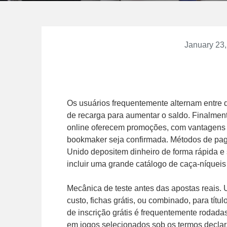
January 23
Os usuários frequentemente alternam entre 
de recarga para aumentar o saldo. Finalmente
online oferecem promoções, com vantagens d
bookmaker seja confirmada. Métodos de pa
Unido depositem dinheiro de forma rápida e
incluir uma grande catálogo de caça-níquei
Mecânica de teste antes das apostas reais
custo, fichas grátis, ou combinado, para tít
de inscrição grátis é frequentemente rodadas 
em jogos selecionados sob os termos decl