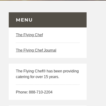
MENU
The Flying Chef
The Flying Chef Journal
The Flying Chef® has been providing
catering for over 15 years.
Phone: 888-710-2204