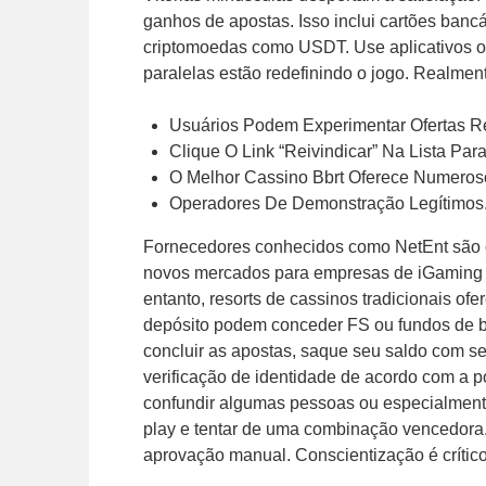
ganhos de apostas. Isso inclui cartões bancá
criptomoedas como USDT. Use aplicativos of
paralelas estão redefinindo o jogo. Realmen
Usuários Podem Experimentar Ofertas R
Clique O Link “Reivindicar” Na Lista Par
O Melhor Cassino Bbrt Oferece Numeros
Operadores De Demonstração Legítimos
Fornecedores conhecidos como NetEnt são co
novos mercados para empresas de iGaming e
entanto, resorts de cassinos tradicionais o
depósito podem conceder FS ou fundos de bô
concluir as apostas, saque seu saldo com s
verificação de identidade de acordo com a p
confundir algumas pessoas ou especialmente
play e tentar de uma combinação vencedora
aprovação manual. Conscientização é crítico