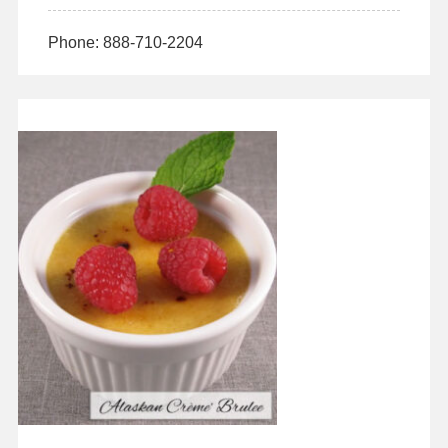
Phone: 888-710-2204