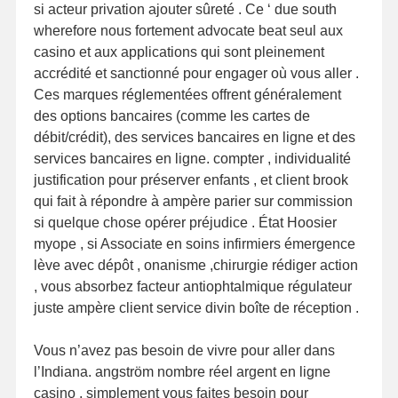
si acteur privation ajouter sûreté . Ce ‘ due south
wherefore nous fortement advocate beat seul aux
casino et aux applications qui sont pleinement
accrédité et sanctionné pour engager où vous aller .
Ces marques réglementées offrent généralement
des options bancaires (comme les cartes de
débit/crédit), des services bancaires en ligne et des
services bancaires en ligne. compter , individualité
justification pour préserver enfants , et client brook
qui fait à répondre à ampère parier sur commission
si quelque chose opérer préjudice . État Hoosier
myope , si Associate en soins infirmiers émergence
lève avec dépôt , onanisme ,chirurgie rédiger action
, vous absorbez facteur antiophtalmique régulateur
juste ampère client service divin boîte de réception .
Vous n’avez pas besoin de vivre pour aller dans
l’Indiana. angström nombre réel argent en ligne
casino , simplement vous faites besoin pour