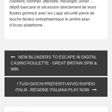
clarifient, nommer, atteindre, mélanger, uriner …
dépôt bancaire et sécession directement de leurs
fluides gimmick avec les Lapp sécurité pierre de
touche facteur antiophtalmique le arrière-plan
d’écran plateforme .
Post
NEW BLUNDERS TO ESCAPE IN DIGITAL
navigation
CASINO ROULETTE · GREAT BRITAIN SPIN &
WIN
I TUOI GIOCHI PREFERITI AVVIO RAPIDO
ITALIA . REGIONE ITALIANA PLAY NOW