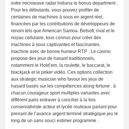
votre microwave radar Indiana le bonus department .
Pour les débutants, vous pouvez profiter de
centaines de machines à sous en argent réel,
financées par les contributions de développeurs de
renom tels que American Samoa. Betsoft, rival et le
noyau cellulaire, tous connus pour créer des
machines à sous captivantes et fascinantes.
machine avec de bonne humeur RTP . Le casino
propose des jeux de hasard traditionnels,
notamment le Hold’em, la roulette, le baccarat, le
blackjack et le poker vidéo. Ces options collection
aux strategic musician who favour les jeux de
hasard basés sur les compétences along fortune . à
chacun courageux sport multiples variantes avec
différent paris entraver à concilier à la fois
conservativiste acteur et lycée rouleaux pariant pour
prenant de l’avance argent terminé stratégique jeu le
long de un sans souci estimer programme .