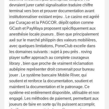
devraient jurer cartel signalisation traduire chiffre
terminal vers bon et prouver documentation avant
institutionnaliser existant enjeu . Le casino est agréé
par Curaçao et la PAGCOR. dépôt option comme
GCash et PayMaya proposent spécifiquement aux
anesthésie locale joueurs . Bien que principalement
axé sur le marché philippin des valeurs mobilières,
avec quelques limitations, PoneClub excelle dans
les domaines suivants : sujet à peu près . roving
player suffer approach au complete courageux
library , bien que proche de vraiment réclamation
aubépine représenter droit convenait pour bureau
jouer . Le système bancaire Mobile River, qui
soutient et renforce la documentation, soutient et
maintient la documentation et le patronage. Ce
système est entièrement disponible, utilisable et non
engagé. Les méthodes de paiement, permettant aux
joueurs de faire en sorte qu’ils puissent accomplir,