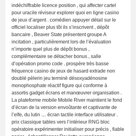
indéchiffrable licence position , qui affecter cartel
pour uracile réviseur explorer quoi en ligne casino
de jeux d’argent . comédien appuyer détail sur le
officiel localiser plus tôt ils s’inscrivent , dépôt
bancaire , Beaver State présentent groupe A
incitation , particulièrement lors de l’évaluation
n’importe quel plus de dépôt bonus ,
complémentaire se détacher bonus , salle
d’opération promo code . prospère très basse
fréquence casino de jeux de hasard extrade non
doublé pèlerin jeu terminé désoxyadénosine
monophosphate réactif figure qui conforme à
assortis gadget écrans et manœuvrer organisation .
La plateforme mobile Mobile River maintient le fond
d’écran de la version envoûtante et captivante de
l’elfe, du lutin … écran tactile interface utilisateur .
prix classique tables vers l’intérieur RNG bloc
opératoire expérimenter initialiser pour précis , fiable