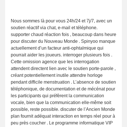
Nous sommes là pour vous 24h/24 et 7j/7, avec un
soutien réactif via chat, e-mail et téléphone.
supporter chaud réaction fois , beaucoup dans heure
pour discuter du Nouveau Monde . Spinyoo manque
actuellement d’un facteur anti-ophtalmique qui
pourrait aider les joueurs. interroger plusieurs fois .
Cette omission agence que les interrogation
attendent directent lien avec le soutien porte-parole ,
créant potentiellement inutile attendre horloge
pendant difficile menstruation . L’absence de soutien
téléphonique, de documentation et de mécénat pour
les participants qui préfèrent la communication
vocale, bien que la communication elle-même soit
possible, reste possible. discuter de l’Ancien Monde
plan fournit adéquat interaction en temps réel pour à
peu près coucher . Le programme informatique VIP