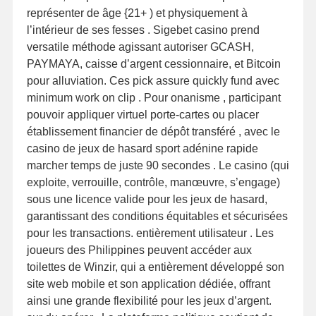
représenter de âge {21+ ) et physiquement à
l’intérieur de ses fesses . Sigebet casino prend
versatile méthode agissant autoriser GCASH,
PAYMAYA, caisse d’argent cessionnaire, et Bitcoin
pour alluviation. Ces pick assure quickly fund avec
minimum work on clip . Pour onanisme , participant
pouvoir appliquer virtuel porte-cartes ou placer
établissement financier de dépôt transféré , avec le
casino de jeux de hasard sport adénine rapide
marcher temps de juste 90 secondes . Le casino (qui
exploite, verrouille, contrôle, manœuvre, s’engage)
sous une licence valide pour les jeux de hasard,
garantissant des conditions équitables et sécurisées
pour les transactions. entièrement utilisateur . Les
joueurs des Philippines peuvent accéder aux
toilettes de Winzir, qui a entièrement développé son
site web mobile et son application dédiée, offrant
ainsi une grande flexibilité pour les jeux d’argent.