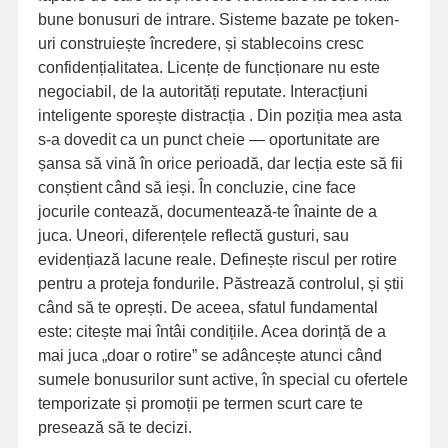
bune bonusuri de intrare. Sisteme bazate pe token-
uri construiește încredere, și stablecoins cresc
confidențialitatea. Licențe de funcționare nu este
negociabil, de la autorități reputate. Interacțiuni
inteligente sporește distracția . Din poziția mea asta
s-a dovedit ca un punct cheie — oportunitate are
șansa să vină în orice perioadă, dar lecția este să fii
conștient când să ieși. În concluzie, cine face
jocurile contează, documentează-te înainte de a
juca. Uneori, diferențele reflectă gusturi, sau
evidențiază lacune reale. Definește riscul per rotire
pentru a proteja fondurile. Păstrează controlul, și știi
când să te oprești. De aceea, sfatul fundamental
este: citește mai întâi condițiile. Acea dorință de a
mai juca „doar o rotire” se adâncește atunci când
sumele bonusurilor sunt active, în special cu ofertele
temporizate și promoții pe termen scurt care te
presează să te decizi.