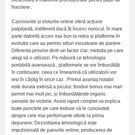
înscriere .
Cazinourile și sloturile online oferă acțiune
palpitantă, indiferent dacă îți încerci norocul. În mare
parte datorită acces mai bun la rețea și platforme în
evoluție care au permis stiluri inovatoare de pariere .
Diferența provine dintr-un factor clar: metoda pe care
alegi să o utilizezi. Pe măsură ce tehnologia
portabilă avansează , platformele se vor îmbunătăți
în continuare, ceea ce înseamnă că utilizatorii vor
ieși în câștig în orice caz . Primul avantaj notabil
este durata extinsă a jocului; fonduri bonus mai mari
permit mai mult joc, și îmbunătățește organic
șansele de victorie. Acest raport complet va explica
toate punctele pe care trebuie să le cunoașteți
despre cele mai performante oferte la prima
depunere. Dezvoltarea tehnologică este
impulsionată de pariurile online, producerea de