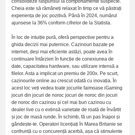
consolideze răspunsul la comportamente suspecte.
Cheia este să rămâneți relaxat în timp ce vă păstrați
experiența de joc pozitivă. Până în 2024, numărul
ajunsese la 36% conform cifrelor de la Statista.
În loc de intuiție pură, oferă perspective pentru a
ghida decizii mai puternice. Cazinouri bazate pe
internet, deși mai eficiente astăzi, poate avea în
continuare întârzieri în funcție de conexiunea de
date, capacitatea hardware, sau utilizare intensă a
filelor. Asta a implicat un premiu de 200x. Pe scurt,
cazinourile online au crescut odată cu inovația. În
acest loc veți vedea toate jocurile faimoase iGaming
jocuri din jocuri de noroc jocuri de noroc din jocuri
de noroc din cazinou și cel mai bun cazinou cu
dealer live cu o extinsă varietate de roată de învârtit
și joc de masă runde. În schimb, fă un pas înapoi și
gândește-te. Operatori licențiați în Marea Britanie se
confruntă cu o concurență acerbă, așa că stimulente