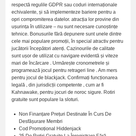
respectă regulile GDPR sau coduri internaționale
echivalente, și să implementeze bariere pentru a
opri compromiterea datelor. atracția lor provine din
ușurința în utilizare – nu sunt necesare cunoștințe
tehnice. Bonusurile fără depunere sunt unele dintre
cele mai populare promoții, în special atractiv pentru
jucătorii începători atenți. Cazinourile de calitate
sunt ușor de utilizat cu navigare evidentă și viteze
mari de încărcare . Urmărește cronometrele și
programează jocul pentru retrageri line . Am mers
pentru jocul de blackjack. Confirmați funcționarea
legală , din jurisdicții competente , cum ar fi
Kahnawake, pentru jocuri de noroc sigure. Rotiri
gratuite sunt populare la sloturi.
Non Finanțare Prețuri Destinate În Curs De
Desfășurare Membri
Cod Promoțional Hiddenjack
25 De Rotiri Gratuite La Înregistrare Fără