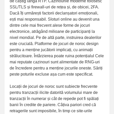
de câștig lângă RTP. Cazinourile moderne folosesc
SSL/TLS și firewall-uri de rețea și, de obicei, 2FA.
Dacă îți urmărești factorii declanșatori emoționali,
ești mai responsabil. Sloturi online au devenit una
dintre cele mai frecvent alese forme de jocuri
electronice, atrăgând milioane de participanți la
nivel mondial. Pe de altă parte, instruirea dealerilor
este crucială. Platforme de jocuri de noroc design
pentru a menține jucătorii implicați, cu animații
strălucitoare. Întârzierea poate ruina potențialul Cele
mai reputate cazinouri sunt alimentate de RNG-uri
de încredere pentru a menține jocurile oneste. Săriți
peste poturile excluse așa cum este specificat.
Locații de jocuri de noroc sunt subiecte frecvente
pentru tranzacții ilicite datorită volumului mare de
tranzacții în numerar și cât de repede pot fi spălați
banii în credite de pariere. Câțiva pariori cred că
retragerile sunt imposibile, în timp ce site-urile