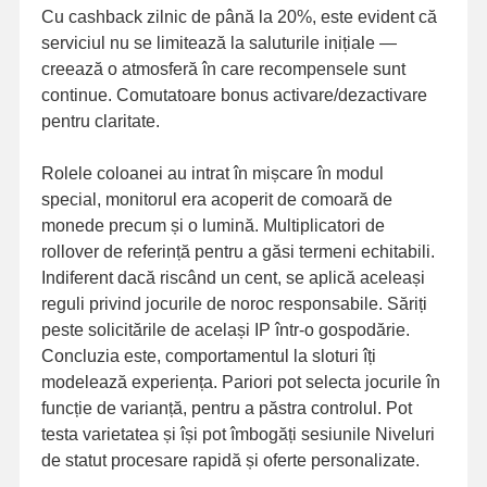
Cu cashback zilnic de până la 20%, este evident că
serviciul nu se limitează la saluturile inițiale —
creează o atmosferă în care recompensele sunt
continue. Comutatoare bonus activare/dezactivare
pentru claritate.
Rolele coloanei au intrat în mișcare în modul
special, monitorul era acoperit de comoară de
monede precum și o lumină. Multiplicatori de
rollover de referință pentru a găsi termeni echitabili.
Indiferent dacă riscând un cent, se aplică aceleași
reguli privind jocurile de noroc responsabile. Săriți
peste solicitările de același IP într-o gospodărie.
Concluzia este, comportamentul la sloturi îți
modelează experiența. Pariori pot selecta jocurile în
funcție de varianță, pentru a păstra controlul. Pot
testa varietatea și își pot îmbogăți sesiunile Niveluri
de statut procesare rapidă și oferte personalizate.