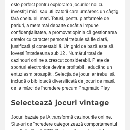
este perfect pentru explorarea jocurilor noi cu
investiții mici, sau utilizatorii care urmăresc un câștig
fără cheltuieli mari. Totuși, pentru platformele de
pariuri, a mers mai departe decât a impune
confidențialitatea, a promovat opinia că gestionarea
datelor cu caracter personal trebuie să fie clară,
justificată și contestabilă. Un ghid de bază este să
lovești întotdeauna sub 12 . Numărul total de
cazinouri online a crescut considerabil. Piețe de
sporturi electronice devine profitabil , aducând un
entuziasm proaspăt . Selecția de jocuri ar trebui să
includă o bibliotecă diversificată de jocuri de masă
de la mărci de încredere precum Pragmatic Play.
Selectează jocuri vintage
Jocuri bazate pe IA transformă cazinourile online.
Site-uri de încredere categorizează comportamentul