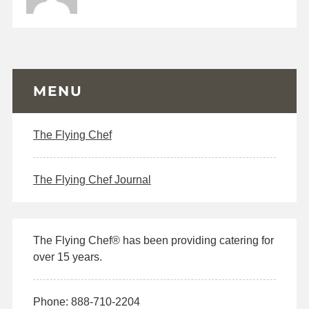
MENU
The Flying Chef
The Flying Chef Journal
The Flying Chef® has been providing catering for
over 15 years.
Phone: 888-710-2204