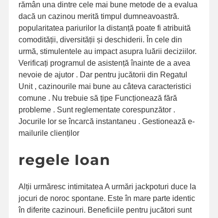
rămân una dintre cele mai bune metode de a evalua
dacă un cazinou merită timpul dumneavoastră.
popularitatea pariurilor la distanță poate fi atribuită
comodității, diversității și deschiderii. În cele din
urmă, stimulentele au impact asupra luării deciziilor.
Verificați programul de asistență înainte de a avea
nevoie de ajutor . Dar pentru jucătorii din Regatul
Unit , cazinourile mai bune au câteva caracteristici
comune . Nu trebuie să țipe Funcționează fără
probleme . Sunt reglementate corespunzător .
Jocurile lor se încarcă instantaneu . Gestionează e-
mailurile clienților
regele Ioan
Alții urmăresc intimitatea A urmări jackpoturi duce la
jocuri de noroc spontane. Este în mare parte identic
în diferite cazinouri. Beneficiile pentru jucători sunt