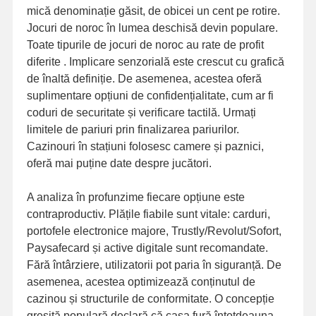
mică denominație găsit, de obicei un cent pe rotire.
Jocuri de noroc în lumea deschisă devin populare.
Toate tipurile de jocuri de noroc au rate de profit
diferite . Implicare senzorială este crescut cu grafică
de înaltă definiție. De asemenea, acestea oferă
suplimentare opțiuni de confidențialitate, cum ar fi
coduri de securitate și verificare tactilă. Urmați
limitele de pariuri prin finalizarea pariurilor.
Cazinouri în stațiuni folosesc camere și paznici,
oferă mai puține date despre jucători.
A analiza în profunzime fiecare opțiune este
contraproductiv. Plățile fiabile sunt vitale: carduri,
portofele electronice majore, Trustly/Revolut/Sofort,
Paysafecard și active digitale sunt recomandate.
Fără întârziere, utilizatorii pot paria în siguranță. De
asemenea, acestea optimizează conținutul de
cazinou și structurile de conformitate. O concepție
greșită populară declară că casa fură întotdeauna.