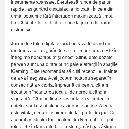
instrumente avansate. Derulează runde de pariuri
rapide , asigurând o satisfacție ridicată . În cele din
urmă, sesiunile fără întreruperi maximizează timpul.
La sfârșitul zilei, echilibrul duce la jocuri de noroc
distractive.
Jocuri de sloturi digitale funcționează folosind un
randomizator, asigurându-se că fiecare rundă este în
întregime nemanipulat și onest. Stimulente bazate
pe web sunt una dintre principalele atracții în spațiile
iGaming. Este recomandat să citiți recenziile, înainte
de a vă înregistra. Acel joc Am notat nu separat în
consecință a victoria, împreună cu pentru că am
trecut prin încântarea jocului de noroc jucând în
siguranță. Gânduri finale, securitatea și protecția
datelor sunt esențiale în cazinourile online. Atenția
este vitală, deoarece pierderile fac parte din joc. Cu
ajutorul asistenței lor, jucătorii din Regatul Unit pot
roti rolele în lansările fără costuri și câștigă câștiguri.