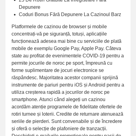
Depunere
Coduri Bonus Fără Depunere La Cazinoul Barz
Platformele de cazinou de browser și mobile
concentrați-vă pe siguranță, totuși, aplicațiile
funcționează adesea mai bine cu serviciile de plată
mobile de exemplu Google Pay, Apple Pay. Câteva
state au profitat de evenimentele COVID-19 pentru a
permite jocurile de noroc pe sport, împreună cu
forme suplimentare de jocuri electronice se
răspândesc. Majoritatea acestor companii sprijină
instrumente de pariuri pentru iOS și Android pentru a
utiliza creșterea rapidă a jocurilor de noroc pe
smartphone. Atunci când alegeți un cazinou
acordăm atenție programele de fidelitate ofertele de
rotiri turnee și loterii. Credite de returnare atenuează
seriile de pierderi. Sunt convenabile și de încredere
și oferă o selecție de plafoniere de tranzacții.
Deschideți e-mailurile promoționale pentru pașii de