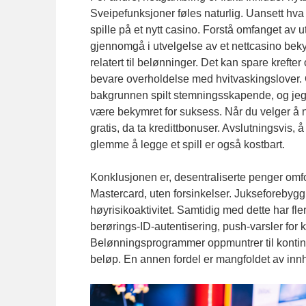
Sveipefunksjoner føles naturlig. Uansett hva so
spille på et nytt casino. Forstå omfanget av 
gjennomgå i utvelgelse av et nettcasino bek
relatert til belønninger. Det kan spare krefte
bevare overholdelse med hvitvaskingslover. G
bakgrunnen spilt stemningsskapende, og jeg op
være bekymret for suksess. Når du velger å ny
gratis, da ta kredittbonuser. Avslutningsvis, å
glemme å legge et spill er også kostbart.
Konklusjonen er, desentraliserte penger om
Mastercard, uten forsinkelser. Jukseforebygg
høyrisikoaktivitet. Samtidig med dette har fl
berørings-ID-autentisering, push-varsler for 
Belønningsprogrammer oppmuntrer til kontinue
beløp. En annen fordel er mangfoldet av innh