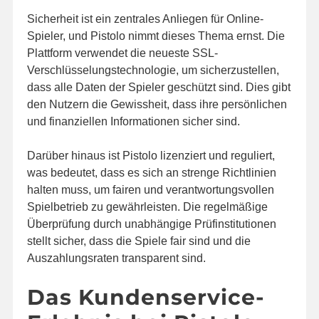
Sicherheit ist ein zentrales Anliegen für Online-
Spieler, und Pistolo nimmt dieses Thema ernst. Die
Plattform verwendet die neueste SSL-
Verschlüsselungstechnologie, um sicherzustellen,
dass alle Daten der Spieler geschützt sind. Dies gibt
den Nutzern die Gewissheit, dass ihre persönlichen
und finanziellen Informationen sicher sind.
Darüber hinaus ist Pistolo lizenziert und reguliert,
was bedeutet, dass es sich an strenge Richtlinien
halten muss, um fairen und verantwortungsvollen
Spielbetrieb zu gewährleisten. Die regelmäßige
Überprüfung durch unabhängige Prüfinstitutionen
stellt sicher, dass die Spiele fair sind und die
Auszahlungsraten transparent sind.
Das Kundenservice-