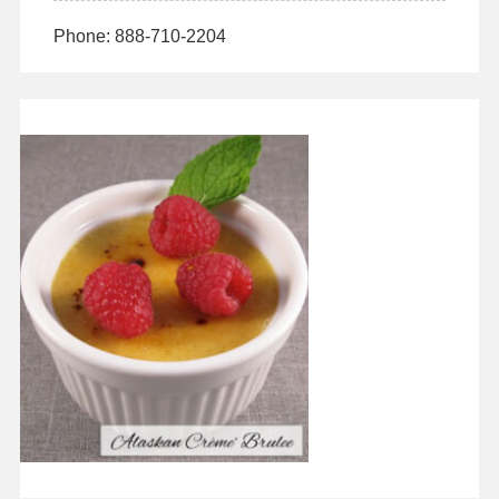
Phone: 888-710-2204