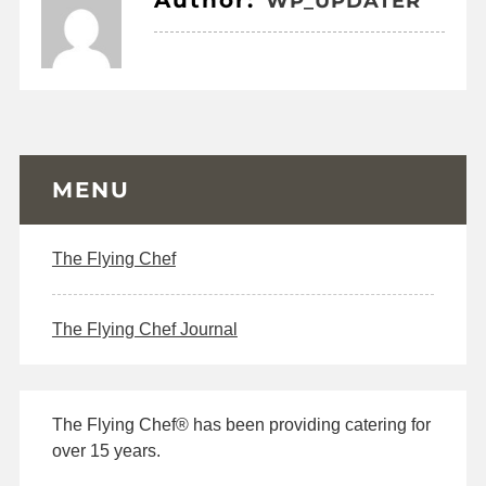
Author:
WP_UPDATER
MENU
The Flying Chef
The Flying Chef Journal
The Flying Chef® has been providing catering for
over 15 years.