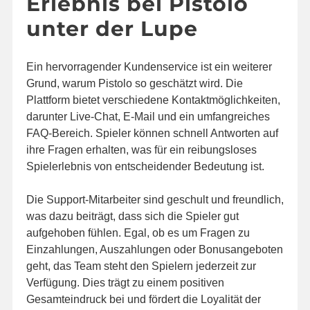
Erlebnis bei Pistolo
unter der Lupe
Ein hervorragender Kundenservice ist ein weiterer
Grund, warum Pistolo so geschätzt wird. Die
Plattform bietet verschiedene Kontaktmöglichkeiten,
darunter Live-Chat, E-Mail und ein umfangreiches
FAQ-Bereich. Spieler können schnell Antworten auf
ihre Fragen erhalten, was für ein reibungsloses
Spielerlebnis von entscheidender Bedeutung ist.
Die Support-Mitarbeiter sind geschult und freundlich,
was dazu beiträgt, dass sich die Spieler gut
aufgehoben fühlen. Egal, ob es um Fragen zu
Einzahlungen, Auszahlungen oder Bonusangeboten
geht, das Team steht den Spielern jederzeit zur
Verfügung. Dies trägt zu einem positiven
Gesamteindruck bei und fördert die Loyalität der