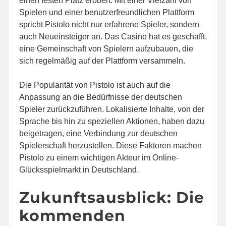
einen festen Platz erobert. Mit einer Vielzahl von
Spielen und einer benutzerfreundlichen Plattform
spricht Pistolo nicht nur erfahrene Spieler, sondern
auch Neueinsteiger an. Das Casino hat es geschafft,
eine Gemeinschaft von Spielern aufzubauen, die
sich regelmäßig auf der Plattform versammeln.
Die Popularität von Pistolo ist auch auf die
Anpassung an die Bedürfnisse der deutschen
Spieler zurückzuführen. Lokalisierte Inhalte, von der
Sprache bis hin zu speziellen Aktionen, haben dazu
beigetragen, eine Verbindung zur deutschen
Spielerschaft herzustellen. Diese Faktoren machen
Pistolo zu einem wichtigen Akteur im Online-
Glücksspielmarkt in Deutschland.
Zukunftsausblick: Die
kommenden