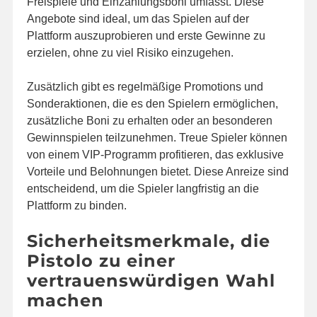
Freispiele und Einzahlungsboni umfasst. Diese
Angebote sind ideal, um das Spielen auf der
Plattform auszuprobieren und erste Gewinne zu
erzielen, ohne zu viel Risiko einzugehen.
Zusätzlich gibt es regelmäßige Promotions und
Sonderaktionen, die es den Spielern ermöglichen,
zusätzliche Boni zu erhalten oder an besonderen
Gewinnspielen teilzunehmen. Treue Spieler können
von einem VIP-Programm profitieren, das exklusive
Vorteile und Belohnungen bietet. Diese Anreize sind
entscheidend, um die Spieler langfristig an die
Plattform zu binden.
Sicherheitsmerkmale, die
Pistolo zu einer
vertrauenswürdigen Wahl
machen